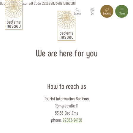
Oops, an error occurred! Code: 202608070411015865c01f
Search
De
Booking
Menu
We are here for you
How to reach us
Tourist information Bad Ems
Römerstraße 11
56130 Bad Ems
phone:
02603-94150