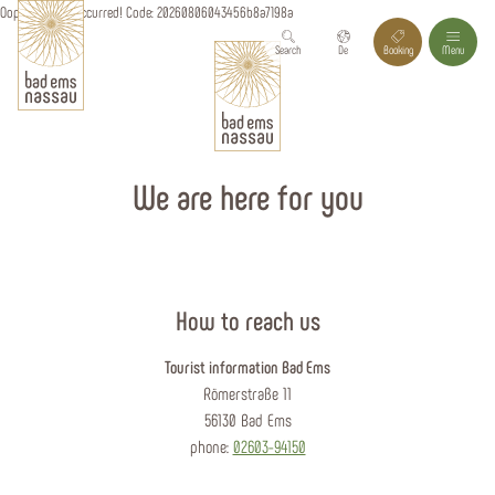
Oops, an error occurred! Code: 20260806043456b8a7198a
Search
De
Booking
Menu
We are here for you
How to reach us
Tourist information Bad Ems
Römerstraße 11
56130 Bad Ems
phone:
02603-94150