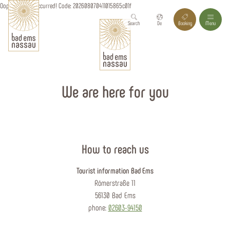
Oops, an error occurred! Code: 202608070411015865c01f
Search
De
Booking
Menu
We are here for you
How to reach us
Tourist information Bad Ems
Römerstraße 11
56130 Bad Ems
phone:
02603-94150