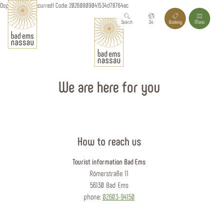
Oops, an error occurred! Code: 20260809041534d78764ec
Search
De
Booking
Menu
We are here for you
How to reach us
Tourist information Bad Ems
Römerstraße 11
56130 Bad Ems
phone:
02603-94150