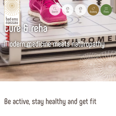
Search
De
Nl
Booking
Menu
Cure & reha
Modern medicine meets naturopathy
Start page
Health & wellness
Be active, stay healthy and get fit