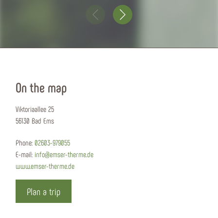
On the map
Viktoriaallee 25
56130 Bad Ems
Phone:
02603-979055
E-mail:
info@emser-therme.de
www.emser-therme.de
Plan a trip