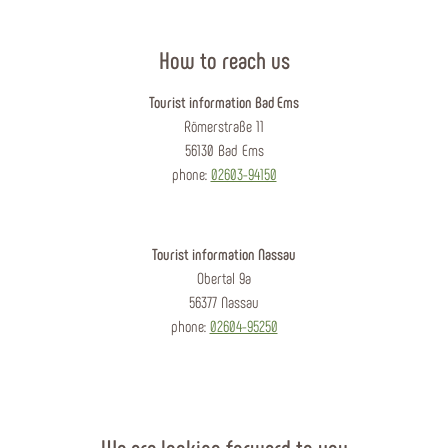
How to reach us
Tourist information Bad Ems
Römerstraße 11
56130 Bad Ems
phone:
02603-94150
Tourist information Nassau
Obertal 9a
56377 Nassau
phone:
02604-95250
We are looking forward to you