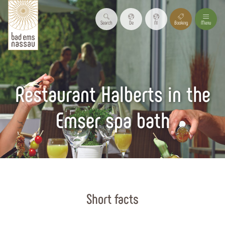
Search
De
Nl
Booking
Menu
Restaurant Halberts in the
Emser spa bath
Start page
Short facts