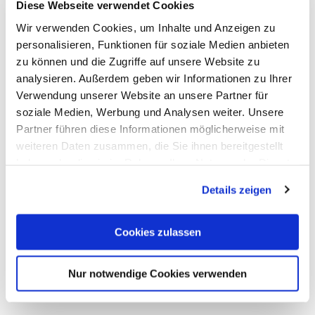
Diese Webseite verwendet Cookies
General information
Wir verwenden Cookies, um Inhalte und Anzeigen zu
personalisieren, Funktionen für soziale Medien anbieten
zu können und die Zugriffe auf unsere Website zu
analysieren. Außerdem geben wir Informationen zu Ihrer
Openings
Verwendung unserer Website an unsere Partner für
soziale Medien, Werbung und Analysen weiter. Unsere
Infrastructure
Partner führen diese Informationen möglicherweise mit
weiteren Daten zusammen, die Sie ihnen bereitgestellt
haben oder die sie im Rahmen Ihrer Nutzung der Dienste
Regional Deals
gesammelt haben. Sie geben Einwilligung zu unseren
Details zeigen
Cookies, wenn Sie unsere Webseite weiterhin nutzen.
Disabled Access
Cookies zulassen
KITCHEN_SPEZIALITAETEN
Nur notwendige Cookies verwenden