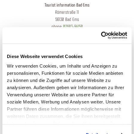
Tourist information Bad Ems
Römerstraße 11
56130 Bad Ems
phone:
02603-94150
Tourist information Nassau
Diese Webseite verwendet Cookies
Obertal 9a
56377 Nassau
Wir verwenden Cookies, um Inhalte und Anzeigen zu
phone:
02604-95250
personalisieren, Funktionen für soziale Medien anbieten
zu können und die Zugriffe auf unsere Website zu
analysieren. Außerdem geben wir Informationen zu Ihrer
Verwendung unserer Website an unsere Partner für
soziale Medien, Werbung und Analysen weiter. Unsere
We are looking forward to you
Partner führen diese Informationen möglicherweise mit
weiteren Daten zusammen, die Sie ihnen bereitgestellt
haben oder die sie im Rahmen Ihrer Nutzung der Dienste
Send an e-mail
gesammelt haben. Sie geben Einwilligung zu unseren