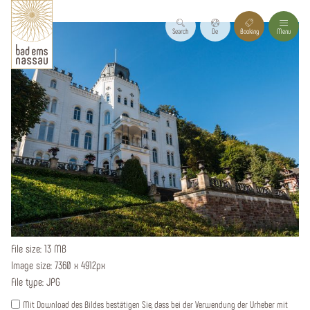
Search
De
Booking
Menu
File size: 13 MB
Image size: 7360 x 4912px
File type: JPG
Mit Download des Bildes bestätigen Sie, dass bei der Verwendung der Urheber mit