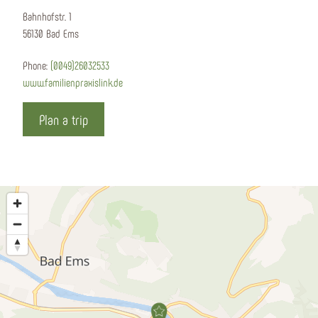
Bahnhofstr. 1
56130 Bad Ems
Phone:
(0049)26032533
www.familienpraxislink.de
Plan a trip