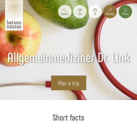
Search
De
Nl
Booking
Menu
Allgemeinmediziner Dr. Link
Plan a trip
Start page
Short facts