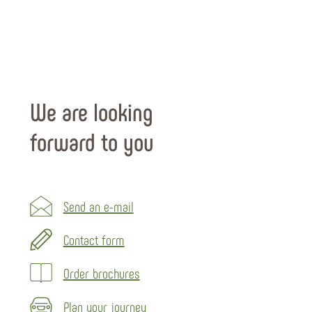
We are looking
forward to you
Send an e-mail
Contact form
Order brochures
Plan your journey