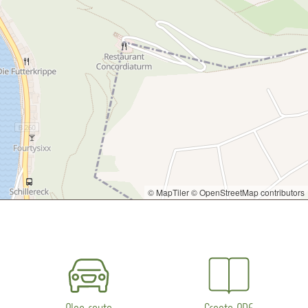
© MapTiler
© OpenStreetMap contributors
Plan route
Create PDF