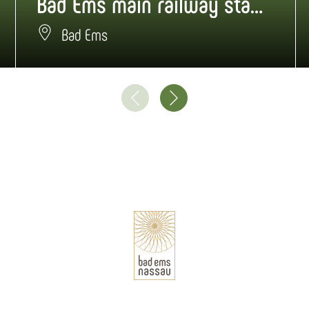
Bad Ems main railway station
Bad Ems