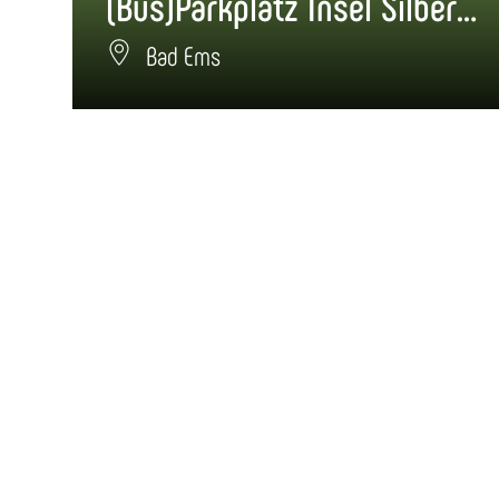
(Bus)Parkplatz Insel Silberau Bad Ems
Bad Ems