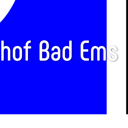
nhof Bad Ems
© Pixabay