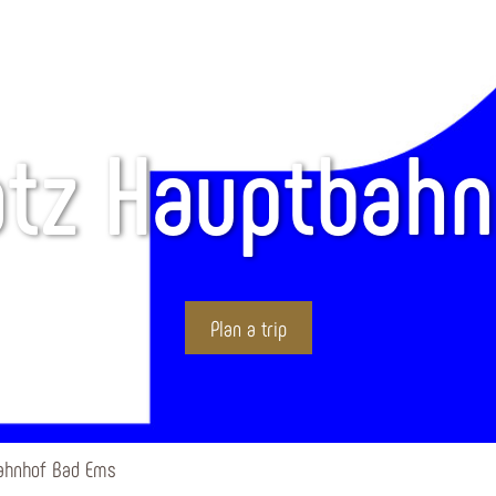
atz Hauptbah
Plan a trip
bahnhof Bad Ems