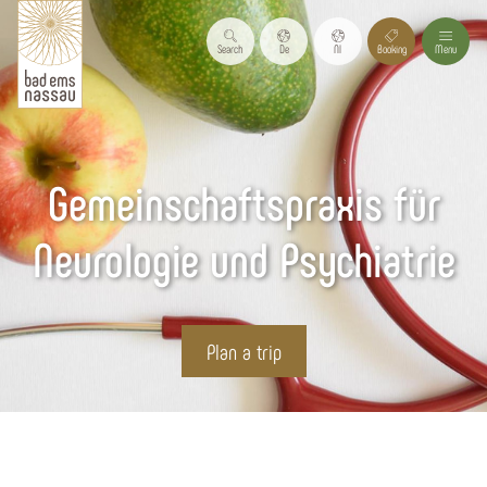
Search
De
Nl
Booking
Menu
Gemeinschaftspraxis für
Neurologie und Psychiatrie
Plan a trip
Start page