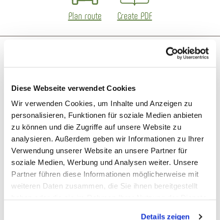
Plan route
Create PDF
More like this
Open now - closing at 12:00
Diese Webseite verwendet Cookies
Wir verwenden Cookies, um Inhalte und Anzeigen zu
personalisieren, Funktionen für soziale Medien anbieten
zu können und die Zugriffe auf unsere Website zu
analysieren. Außerdem geben wir Informationen zu Ihrer
Verwendung unserer Website an unsere Partner für
soziale Medien, Werbung und Analysen weiter. Unsere
Partner führen diese Informationen möglicherweise mit
weiteren Daten zusammen, die Sie ihnen bereitgestellt
Gemeinschaftspraxis im Nassauer Land
haben oder die sie im Rahmen Ihrer Nutzung der Dienste
gesammelt haben. Sie geben Einwilligung zu unseren
Nassau
Details zeigen