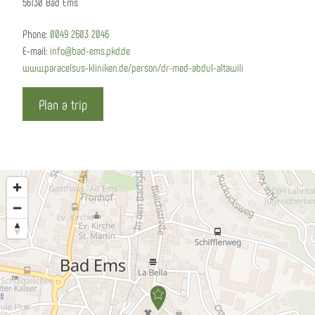
56130 Bad Ems
Phone:
0049 2603 2046
E-mail:
info@bad-ems.pkd.de
www.paracelsus-kliniken.de/person/dr-med-abdul-altawili
Plan a trip