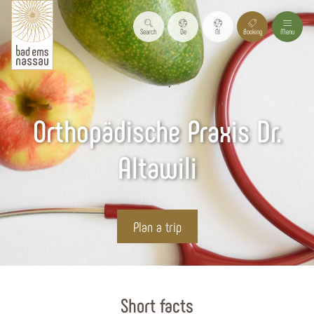
Search
De
Nl
Booking
Menu
Orthopädische Praxis Dr.
Altawili
Plan a trip
Start page
Short facts