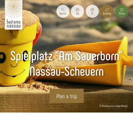
Search
De
Nl
Booking
Menu
Spielplatz "Am Sauerborn"
Nassau-Scheuern
Plan a trip
© Pixabay von congerdesign
Start page