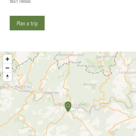
56377 Nassau
Plan a trip