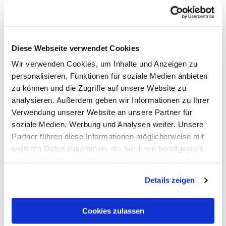
Diese Webseite verwendet Cookies
Wir verwenden Cookies, um Inhalte und Anzeigen zu
personalisieren, Funktionen für soziale Medien anbieten
zu können und die Zugriffe auf unsere Website zu
analysieren. Außerdem geben wir Informationen zu Ihrer
Verwendung unserer Website an unsere Partner für
Spielplatz am Burgberg Nassau
soziale Medien, Werbung und Analysen weiter. Unsere
Nassau
Partner führen diese Informationen möglicherweise mit
weiteren Daten zusammen, die Sie ihnen bereitgestellt
haben oder die sie im Rahmen Ihrer Nutzung der Dienste
gesammelt haben. Sie geben Einwilligung zu unseren
Details zeigen
Cookies, wenn Sie unsere Webseite weiterhin nutzen.
Cookies zulassen