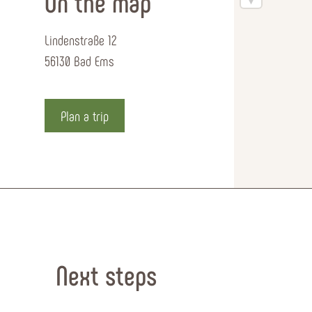
On the map
Lindenstraße 12
56130 Bad Ems
Plan a trip
Next steps