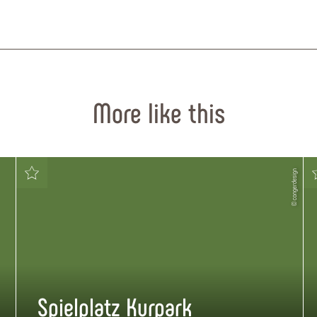
More like this
© congerdesign
Spielplatz Kurpark