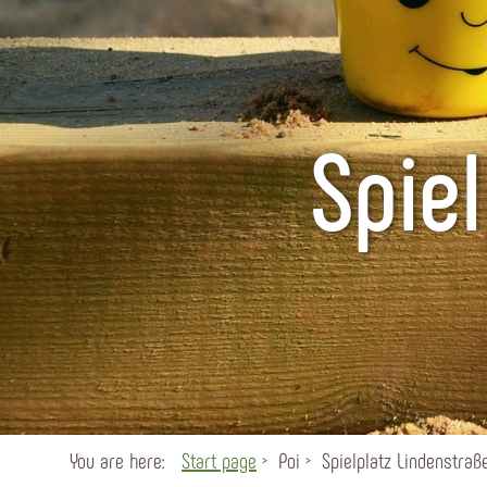
Spie
You are here:
Start page
Poi
Spielplatz Lindenstraß