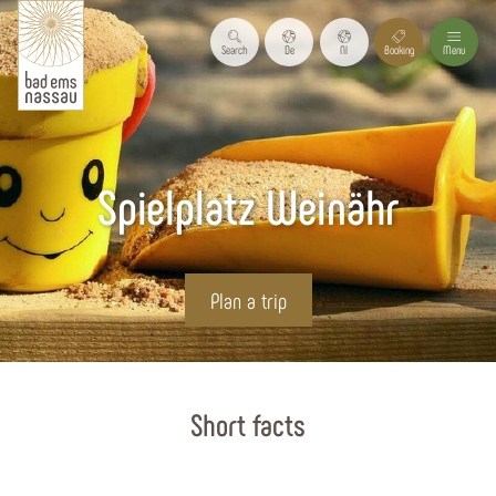
Search
De
Nl
Booking
Menu
Spielplatz Weinähr
Plan a trip
Start page
Short facts