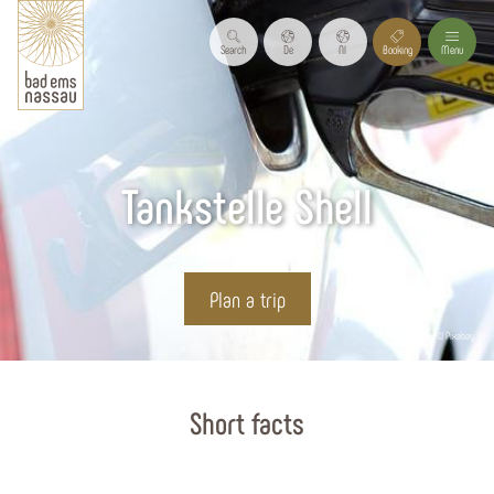
Search
De
Nl
Booking
Menu
Tankstelle Shell
Plan a trip
© Pixabay
Start page
Short facts