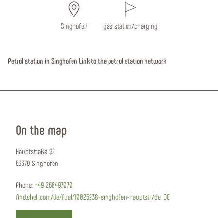
Singhofen
gas station/charging
Petrol station in Singhofen Link to the petrol station network
On the map
Hauptstraße 92
56379 Singhofen
Phone:
+49 260497070
find.shell.com/de/fuel/10025238-singhofen-hauptstr/de_DE