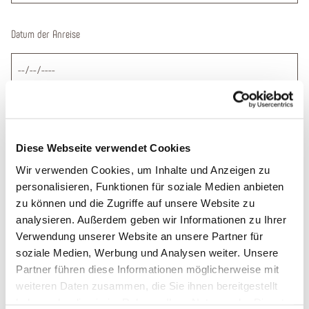
Datum der Anreise
Deine Nachricht
*
Diese Webseite verwendet Cookies
Wir verwenden Cookies, um Inhalte und Anzeigen zu
personalisieren, Funktionen für soziale Medien anbieten
zu können und die Zugriffe auf unsere Website zu
analysieren. Außerdem geben wir Informationen zu Ihrer
Verwendung unserer Website an unsere Partner für
Bitte bestätigen Sie, dass Sie die folgenden Informationen zur Kenntnis
soziale Medien, Werbung und Analysen weiter. Unsere
genommen haben. (Zum Betrachten der PDF-Dokumente benötigen Sie den
Partner führen diese Informationen möglicherweise mit
Acrobat Reader
, den Sie hier kostenlos herunterladen
*
weiteren Daten zusammen, die Sie ihnen bereitgestellt
Ja, ich habe das
Formblatt
zur Unterrichtung des Reisenden bei
haben oder die sie im Rahmen Ihrer Nutzung der Dienste