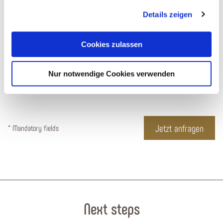
einer Pauschalreise zur Kenntnis genommen. Ebenfalls habe ich
gesammelt haben. Sie geben Einwilligung zu unseren
Details zeigen
die
Reisebedingungen für Pauschalangebote
zur Kenntnis
Cookies, wenn Sie unsere Webseite weiterhin nutzen.
genommen.
Cookies zulassen
Datenschutz
*
Nur notwendige Cookies verwenden
Ja, ich bin mit den
Datenschutzbestimmungen
einverstanden*
* Mandatory fields
Next steps