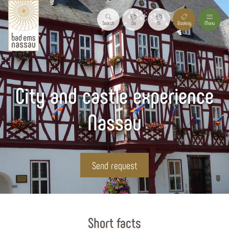
Search
De
Nl
Booking
Menu
City and castle experience
Nassau
Send request
Start page
Short facts