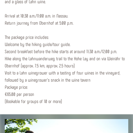
and a glass of Lahn wine.
Arrival at 10:30 a.m./11:00 a.m. in Nassau.
Return journey from Obernhof at 5:00 p.m.
The package price includes:
Welcome by the hiking guide/tour guide.
Second breakfast before the hike starts at around 11:30 a.m./12:00 p.m.
Hike along the Lahnwanderweg trail to the Hohe Lay and on via Weinähr to
Obernhof (approx. 7.5 km, approx. 2.5 hours)
Visit to a Lahn winegrower with a tasting of four wines in the vineyard,
followed by a winegrower's snack in the wine tavern
Package price:
€65.00 per person
(Bookable for groups of 10 or more)