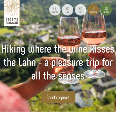
Search
De
Nl
Booking
Menu
Hiking where the wine kisses
the Lahn - a pleasure trip for
all the senses
Send request