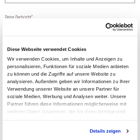
Deine Nachricht
*
Diese Webseite verwendet Cookies
Wir verwenden Cookies, um Inhalte und Anzeigen zu
personalisieren, Funktionen für soziale Medien anbieten
Bitte bestätigen Sie, dass Sie die folgenden Informationen zur Kenntnis
zu können und die Zugriffe auf unsere Website zu
genommen haben. (Zum Betrachten der PDF-Dokumente benötigen Sie den
analysieren. Außerdem geben wir Informationen zu Ihrer
Acrobat Reader
, den Sie hier kostenlos herunterladen
*
Verwendung unserer Website an unsere Partner für
soziale Medien, Werbung und Analysen weiter. Unsere
Ja, ich habe das
Formblatt
zur Unterrichtung des Reisenden bei
Partner führen diese Informationen möglicherweise mit
einer Pauschalreise zur Kenntnis genommen. Ebenfalls habe ich
weiteren Daten zusammen, die Sie ihnen bereitgestellt
die
Reisebedingungen für Pauschalangebote
zur Kenntnis
haben oder die sie im Rahmen Ihrer Nutzung der Dienste
genommen.
gesammelt haben. Sie geben Einwilligung zu unseren
Details zeigen
Cookies, wenn Sie unsere Webseite weiterhin nutzen.