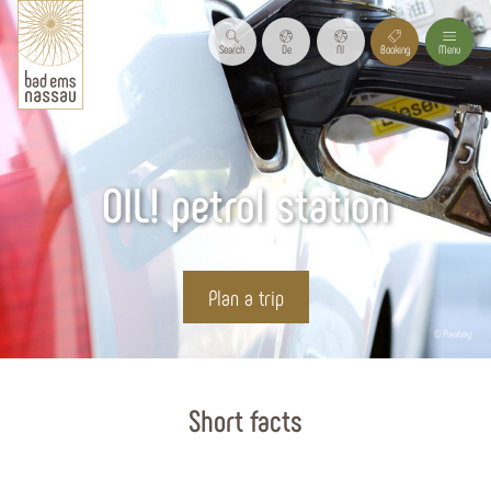
Search
De
Nl
Booking
Menu
OIL! petrol station
Plan a trip
© Pixabay
Start page
Short facts