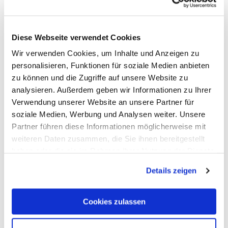
Diese Webseite verwendet Cookies
Wir verwenden Cookies, um Inhalte und Anzeigen zu
personalisieren, Funktionen für soziale Medien anbieten
zu können und die Zugriffe auf unsere Website zu
analysieren. Außerdem geben wir Informationen zu Ihrer
Bell Oil Station Petrol Station
Verwendung unserer Website an unsere Partner für
soziale Medien, Werbung und Analysen weiter. Unsere
Bad Ems
Partner führen diese Informationen möglicherweise mit
weiteren Daten zusammen, die Sie ihnen bereitgestellt
haben oder die sie im Rahmen Ihrer Nutzung der Dienste
gesammelt haben. Sie geben Einwilligung zu unseren
Details zeigen
Cookies, wenn Sie unsere Webseite weiterhin nutzen.
Cookies zulassen