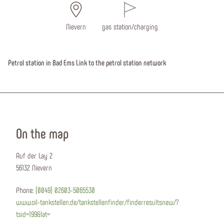
Nievern
gas station/charging
Petrol station in Bad Ems Link to the petrol station network
On the map
Auf der Lay 2
56132 Nievern
Phone:
(0049) 02603-5065530
www.oil-tankstellen.de/tankstellenfinder/finderresultsnew/?
tsid=199&lat=