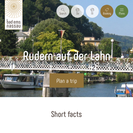
Search
De
Nl
Booking
Menu
Rudern auf der Lahn
Plan a trip
Start page
Short facts