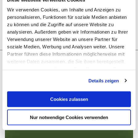
Wir verwenden Cookies, um Inhalte und Anzeigen zu
personalisieren, Funktionen für soziale Medien anbieten
zu können und die Zugriffe auf unsere Website zu
analysieren. Außerdem geben wir Informationen zu Ihrer
Plan route
Create PDF
Verwendung unserer Website an unsere Partner für
soziale Medien, Werbung und Analysen weiter. Unsere
Partner führen diese Informationen möglicherweise mit
More like this
weiteren Daten zusammen, die Sie ihnen bereitgestellt
haben oder die sie im Rahmen Ihrer Nutzung der Dienste
gesammelt haben. Sie geben Einwilligung zu unseren
Details zeigen
Opening at 12:00
Cookies, wenn Sie unsere Webseite weiterhin nutzen.
© Kanucharter Hofmann
Cookies zulassen
Nur notwendige Cookies verwenden