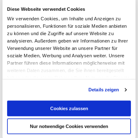
Diese Webseite verwendet Cookies
Wir verwenden Cookies, um Inhalte und Anzeigen zu
personalisieren, Funktionen für soziale Medien anbieten
Evang. Church Dornholzhausen
zu können und die Zugriffe auf unsere Website zu
analysieren. Außerdem geben wir Informationen zu Ihrer
Dornholzhausen
Verwendung unserer Website an unsere Partner für
soziale Medien, Werbung und Analysen weiter. Unsere
Partner führen diese Informationen möglicherweise mit
weiteren Daten zusammen, die Sie ihnen bereitgestellt
haben oder die sie im Rahmen Ihrer Nutzung der Dienste
gesammelt haben. Sie geben Einwilligung zu unseren
Details zeigen
Cookies, wenn Sie unsere Webseite weiterhin nutzen.
Cookies zulassen
Nur notwendige Cookies verwenden
We are here for you