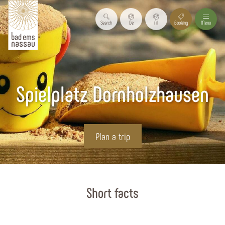
Search
De
Nl
Booking
Menu
Spielplatz Dornholzhausen
Plan a trip
Start page
Short facts