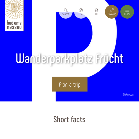
Search
De
Nl
Booking
Menu
Wanderparkplatz Frücht
Plan a trip
© Pixabay
Start page
Short facts