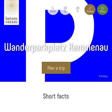
Search
De
Nl
Booking
Menu
Wanderparkplatz Kemmenau
Plan a trip
© Pixabay
Start page
Short facts