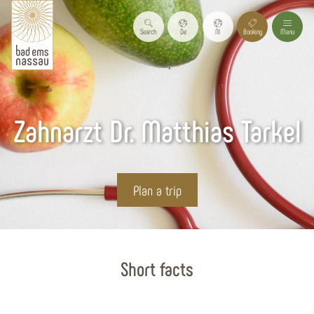
Search
De
Nl
Booking
Menu
Zahnarzt Dr. Matthias Tarkel
Plan a trip
Start page
Short facts