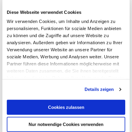
Diese Webseite verwendet Cookies
Wir verwenden Cookies, um Inhalte und Anzeigen zu
personalisieren, Funktionen für soziale Medien anbieten
zu können und die Zugriffe auf unsere Website zu
Zahnarzt Dr. Thomas Schoor
analysieren. Außerdem geben wir Informationen zu Ihrer
Bad Ems
Verwendung unserer Website an unsere Partner für
soziale Medien, Werbung und Analysen weiter. Unsere
Partner führen diese Informationen möglicherweise mit
weiteren Daten zusammen, die Sie ihnen bereitgestellt
haben oder die sie im Rahmen Ihrer Nutzung der Dienste
gesammelt haben. Sie geben Einwilligung zu unseren
Details zeigen
Cookies, wenn Sie unsere Webseite weiterhin nutzen.
Cookies zulassen
Nur notwendige Cookies verwenden