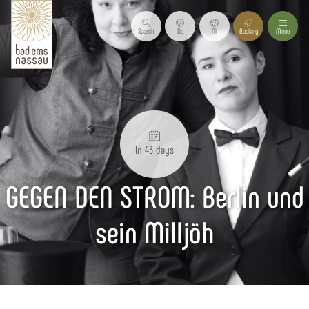
Search
De
Nl
Booking
Menu
In 43 days
GEGEN DEN STROM: Berlin und
sein Milljöh