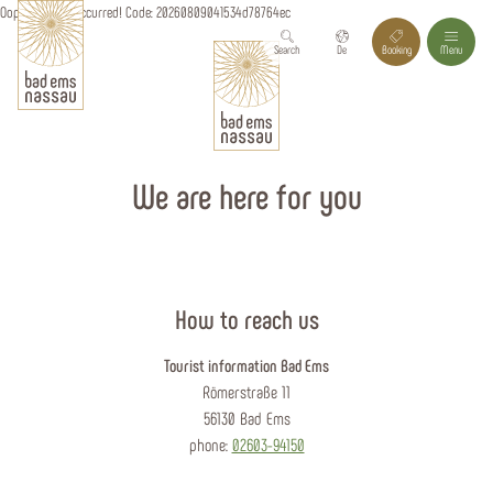
Oops, an error occurred! Code: 20260809041534d78764ec
Search
De
Booking
Menu
We are here for you
How to reach us
Tourist information Bad Ems
Römerstraße 11
56130 Bad Ems
phone:
02603-94150