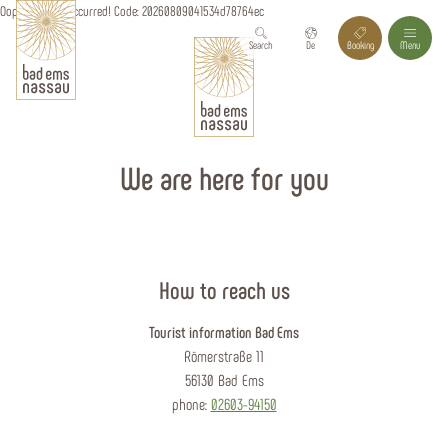
Oops, an error occurred! Code: 20260809041534d78764ec
Search
De
Booking
Menu
We are here for you
How to reach us
Tourist information Bad Ems
Römerstraße 11
56130 Bad Ems
phone:
02603-94150