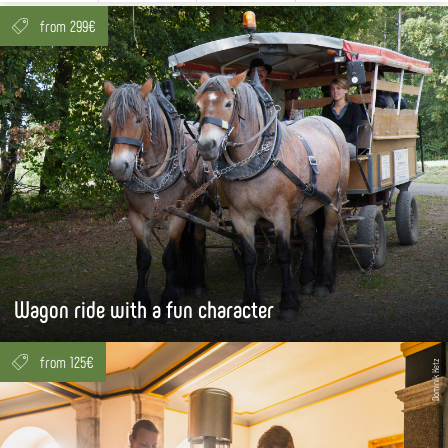
from 299€
Wagon ride with a fun character
from 125€
Dominik Ketz