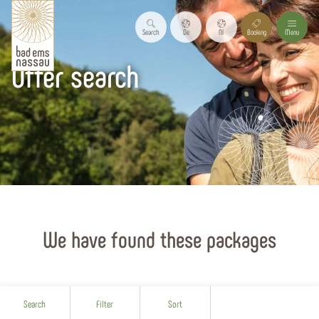
Search
De
Nl
Booking
Menu
Offer search
Start page
Planning & booking
We have found these packages
Search
Filter
Sort