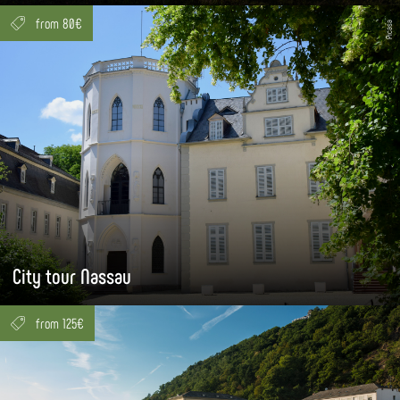
from 80€
Picasa
City tour Nassau
from 125€