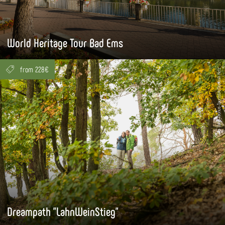
World Heritage Tour Bad Ems
from 228€
Lahn-Taunus-Touristik/Dominik Ketz
Dreampath "LahnWeinStieg"