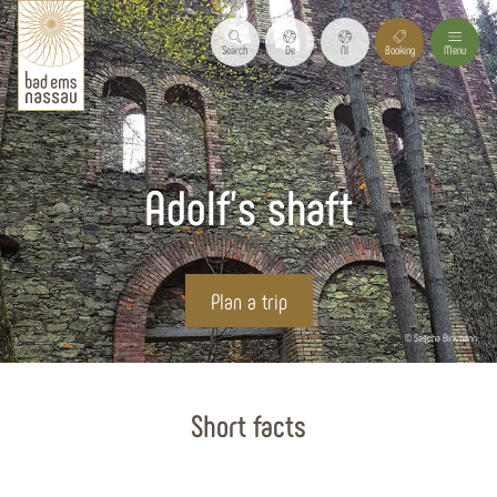
Search
De
Nl
Booking
Menu
Adolf's shaft
Plan a trip
© Sascha Birkmann
Start page
Short facts