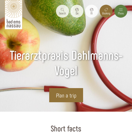
Search
De
Nl
Booking
Menu
Tierarztpraxis Dahlmanns-
Vogel
Plan a trip
Start page
Short facts