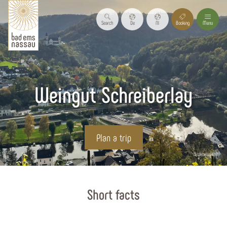
Search
De
Nl
Booking
Menu
Weingut Schreiberlay
Plan a trip
© Wilhelm Süß
Start page
Short facts