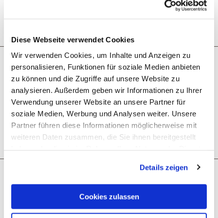
Dayoff
Diese Webseite verwendet Cookies
Wir verwenden Cookies, um Inhalte und Anzeigen zu
personalisieren, Funktionen für soziale Medien anbieten
Next steps
zu können und die Zugriffe auf unsere Website zu
analysieren. Außerdem geben wir Informationen zu Ihrer
Verwendung unserer Website an unsere Partner für
soziale Medien, Werbung und Analysen weiter. Unsere
Partner führen diese Informationen möglicherweise mit
Plan route
Create PDF
weiteren Daten zusammen, die Sie ihnen bereitgestellt
haben oder die sie im Rahmen Ihrer Nutzung der Dienste
gesammelt haben. Sie geben Einwilligung zu unseren
Details zeigen
More like this
Cookies, wenn Sie unsere Webseite weiterhin nutzen.
Cookies zulassen