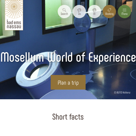
Search
De
Nl
Booking
Menu
Mosellum World of Experience
Plan a trip
© BUND Koblenz
Start page
Short facts