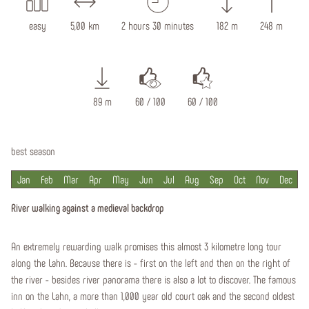
easy
5,00 km
2 hours 30 minutes
182 m
248 m
89 m
60 / 100
60 / 100
best season
Jan
Feb
Mar
Apr
May
Jun
Jul
Aug
Sep
Oct
Nov
Dec
River walking against a medieval backdrop
An extremely rewarding walk promises this almost 3 kilometre long tour
along the Lahn. Because there is - first on the left and then on the right of
the river - besides river panorama there is also a lot to discover. The famous
inn on the Lahn, a more than 1,000 year old court oak and the second oldest