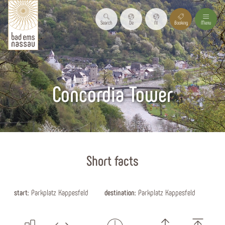
Search
De
Nl
Booking
Menu
Concordia Tower
Start page
Short facts
start:
Parkplatz Kappesfeld
destination:
Parkplatz Kappesfeld