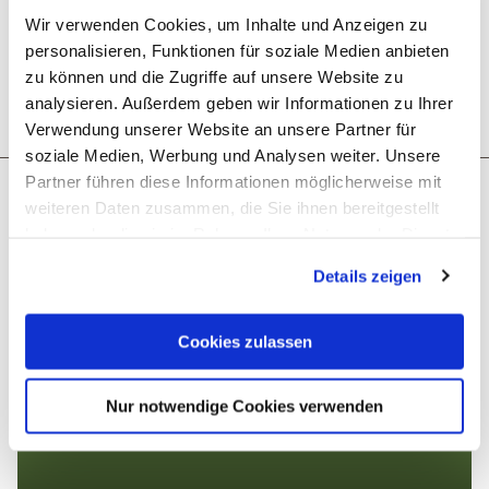
Wir verwenden Cookies, um Inhalte und Anzeigen zu
personalisieren, Funktionen für soziale Medien anbieten
zu können und die Zugriffe auf unsere Website zu
analysieren. Außerdem geben wir Informationen zu Ihrer
Download GPX
Plan route
Create PDF
Verwendung unserer Website an unsere Partner für
soziale Medien, Werbung und Analysen weiter. Unsere
Partner führen diese Informationen möglicherweise mit
More like this
weiteren Daten zusammen, die Sie ihnen bereitgestellt
haben oder die sie im Rahmen Ihrer Nutzung der Dienste
gesammelt haben. Sie geben Einwilligung zu unseren
20,4 km
Details zeigen
© © Dominik Ketz
Cookies, wenn Sie unsere Webseite weiterhin nutzen.
Cookies zulassen
Nur notwendige Cookies verwenden