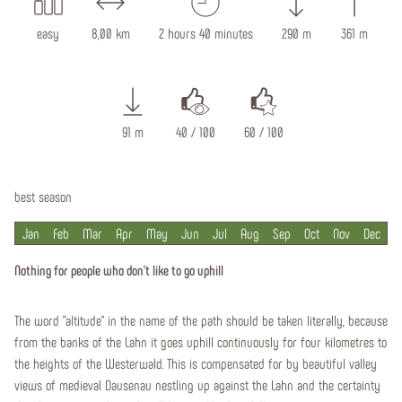
easy
8,00 km
2 hours 40 minutes
290 m
361 m
91 m
40 / 100
60 / 100
best season
Jan
Feb
Mar
Apr
May
Jun
Jul
Aug
Sep
Oct
Nov
Dec
Nothing for people who don't like to go uphill
The word "altitude" in the name of the path should be taken literally, because
from the banks of the Lahn it goes uphill continuously for four kilometres to
the heights of the Westerwald. This is compensated for by beautiful valley
views of medieval Dausenau nestling up against the Lahn and the certainty