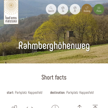
Search
De
Nl
Booking
Menu
Rahmberghöhenweg
Start page
Short facts
start:
Parkplatz Kappesfeld
destination:
Parkplatz Kappesfeld