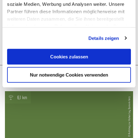
soziale Medien, Werbung und Analysen weiter. Unsere
Next steps
Partner führen diese Informationen möglicherweise mit
weiteren Daten zusammen, die Sie ihnen bereitgestellt
haben oder die sie im Rahmen Ihrer Nutzung der Dienste
gesammelt haben. Sie geben Einwilligung zu unseren
Details zeigen
Cookies, wenn Sie unsere Webseite weiterhin nutzen.
Download GPX
Plan route
Create PDF
Cookies zulassen
More like this
Nur notwendige Cookies verwenden
6,1 km
© Aufstieg zur Hohen Lay, Dominik Ketz