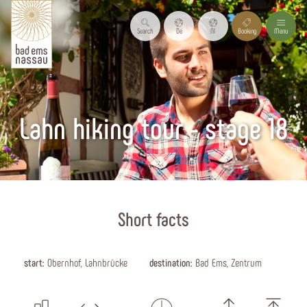
Search
De
Nl
Booking
Menu
Lahn hiking tour - stage 18
Start page
Short facts
start:
Obernhof, Lahnbrücke
destination:
Bad Ems, Zentrum