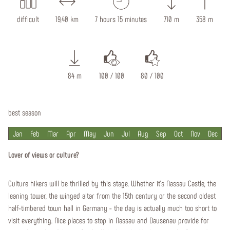
difficult
19,40 km
7 hours 15 minutes
710 m
358 m
84 m
100 / 100
80 / 100
best season
Jan
Feb
Mar
Apr
May
Jun
Jul
Aug
Sep
Oct
Nov
Dec
Lover of views or culture?
Culture hikers will be thrilled by this stage. Whether it's Nassau Castle, the
leaning tower, the winged altar from the 15th century or the second oldest
half-timbered town hall in Germany - the day is actually much too short to
visit everything. Nice places to stop in Nassau and Dausenau provide for