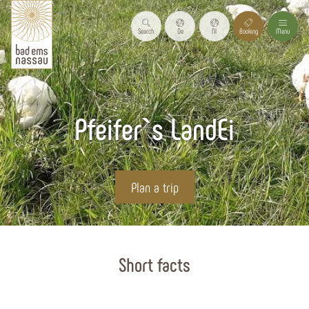
Search
De
Nl
Booking
Menu
Pfeifer`s LandEi
Plan a trip
Start page
Short facts