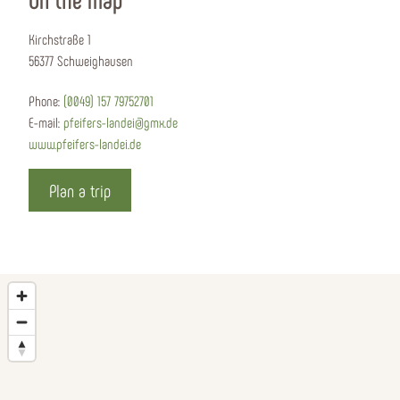
Kirchstraße 1
56377 Schweighausen
Phone:
(0049) 157 79752701
E-mail:
pfeifers-landei@gmx.de
www.pfeifers-landei.de
Plan a trip