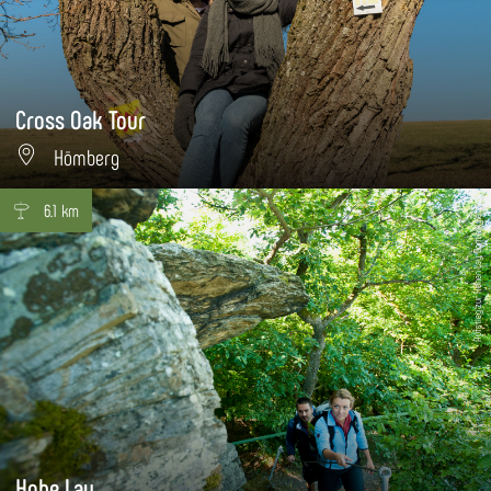
Cross Oak Tour
Hömberg
6.1 km
Aufstieg zur Hohen Lay, Dominik Ketz
Hohe Lay