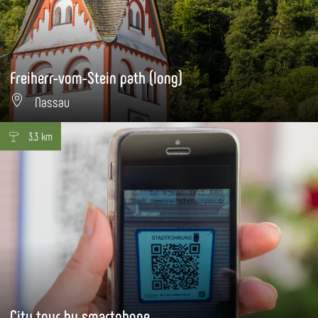
Freiherr-vom-Stein path (long)
Nassau
3.3 km
City tour by smartphone