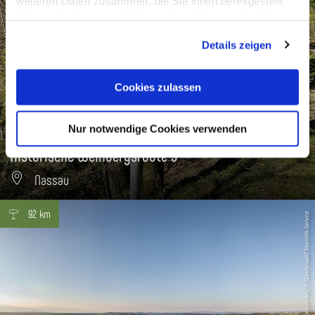
weiteren Daten zusammen, die Sie ihnen bereitgestellt
haben oder die sie im Rahmen Ihrer Nutzung der Dienste
gesammelt haben. Sie geben Einwilligung zu unseren
Details zeigen
Cookies, wenn Sie unsere Webseite weiterhin nutzen.
Cookies zulassen
Nur notwendige Cookies verwenden
Historische Weinbergsroute 3
Nassau
92 km
Dominik Ketz // Westerwald Touristik-Service