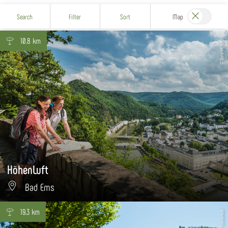
Search
Filter
Sort
Map
10.8 km
© Dominik Ketz
HöhenLuft
Bad Ems
19.3 km