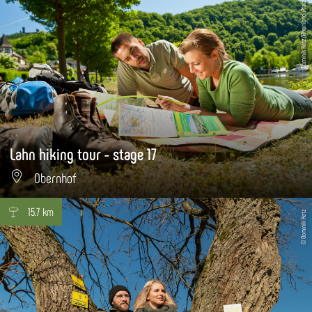
Dominik Ketz/Rheinland-Pfalz Tourismus
Lahn hiking tour - stage 17
Obernhof
15.7 km
© Dominik Ketz