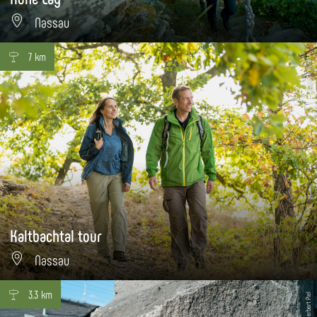
Nassau
7 km
© Dominik Ketz
Kaltbachtal tour
Nassau
3.3 km