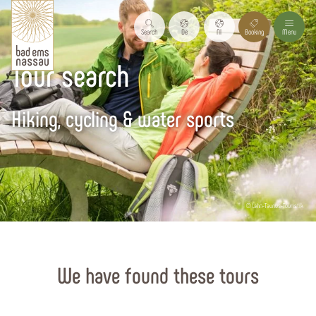
Search
De
Nl
Booking
Menu
Tour search
Hiking, cycling & water sports
© Lahn-Taunus-Touristik
Start page
Hiking, cycling & water sports
We have found these tours