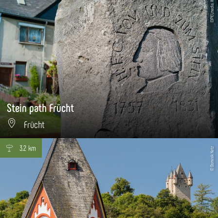
©P!ELmedia, Herbert Piel
Stein path Frücht
Frücht
3.2 km
© Dominik Ketz