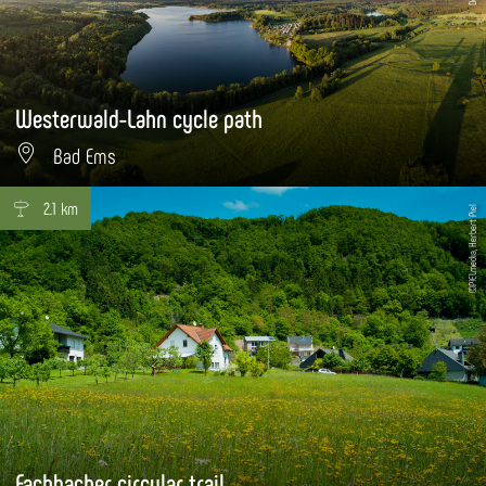
Westerwald-Lahn cycle path
Bad Ems
2.1 km
©P!ELmedia, Herbert Piel
Fachbacher circular trail